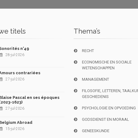
e titels
Thema’s
Sonorités n°49
RECHT
28-jul-2026
ECONOMISCHE EN SOCIALE
WETENSCHAPPEN
Amours contrariées
27-jul-2026
MANAGEMENT
FILOSOFIE, LETTEREN, TAALK
GESCHIEDENIS
Blaise Pascal en ses époques
(2023-1623)
PSYCHOLOGIE EN OPVOEDING
27-jul-2026
GODSDIENST EN MORAAL
Belgium Abroad
15-jul-2026
GENEESKUNDE