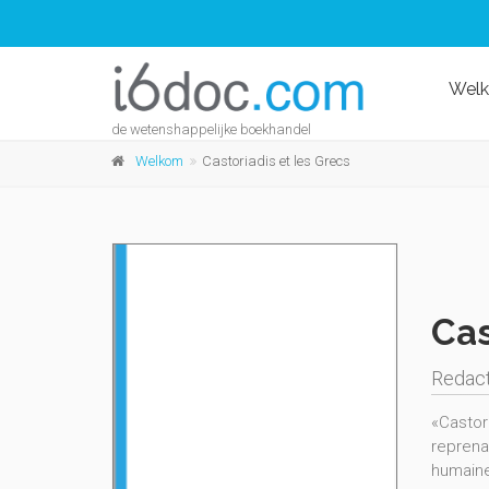
Wel
de wetenshappelijke boekhandel
Welkom
Castoriadis et les Grecs
Cas
Redact
«Castori
reprena
humain