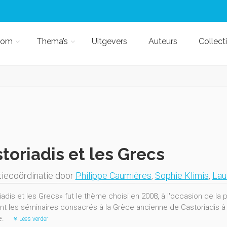
kom
Thema’s
Uitgevers
Auteurs
Collect
toriadis et les Grecs
iecoördinatie door
Philippe Caumières
,
Sophie Klimis
,
Lau
adis et les Grecs» fut le thème choisi en 2008, à l'occasion de la 
nt les séminaires consacrés à la Grèce ancienne de Castoriadis à 
e.
Lees verder