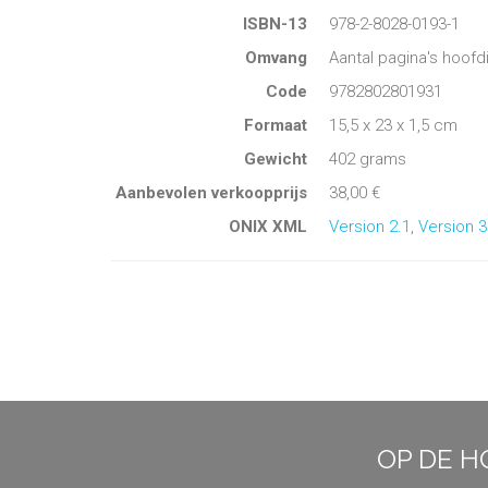
ISBN-13
978-2-8028-0193-1
Omvang
Aantal pagina's hoofd
Code
9782802801931
Formaat
15,5 x 23 x 1,5 cm
Gewicht
402 grams
Aanbevolen verkoopprijs
38,00 €
ONIX XML
Version 2.1
,
Version 3
OP DE H