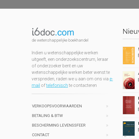
Nieuw
de wetenshappelijke boekhandel
Indien u wetenschappelijke werken
uitgeeft, een onderzoekscentrum, leraar
of onderzoeker bent en uw
wetenschappelijke werken beter wenst te
verspreiden, raden we u aan om ons via
e-
mail
of
telefonisch
te contacteren
VERKOOPSVOORWAARDEN
BETALING & BTW
BESCHERMING LEVENSSFEER
CONTACT