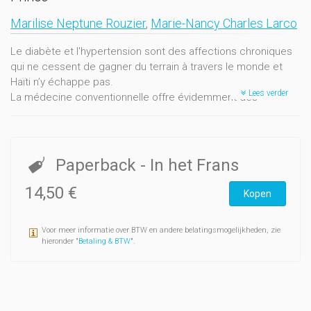
Marilise Neptune Rouzier
,
Marie-Nancy Charles Larco
Le diabète et l'hypertension sont des affections chroniques
qui ne cessent de gagner du terrain à travers le monde et
Haïti n’y échappe pas.
Lees verder
La médecine conventionnelle offre évidemment des
traitements à base de
molécules synthétiques mais ces produits fort coûteux
doivent être utilisés
la vie durant, ce qui rend la compliance au traitement quasi
Paperback
- In het Frans
impossible
pour les patients aux revenus modestes.
14,50 €
Kopen
Les végétaux constituent un réservoir de substances
thérapeutiques pouvant aider à combattre bien des
Voor meer informatie over BTW en andere belatingsmogelijkheden, zie
affections telles le diabète et l’hypertension.
hieronder "
Betaling & BTW
".
Dans de nombreux pays, ils sont évalués dans leur capacité à
donner des réponses adéquates à ces pathologies. En
matière de phytothérapie, la population haïtienne détient un
savoir indéniable : elle l’applique depuis des générations pour