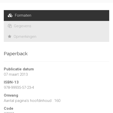
lutter contre la plupart des maladies l’affectant et en tire
souvent des résultats satisfaisants.
Cet ouvrage livre les résultats d’une enquête menée dans la
Formaten
région de
Port-au-Prince concernant la place accordée à la médecine
Gegevens
traditionnelle
en cas de diabète et d’hypertension ainsi que l’alimentation
Opmerkingen
adoptée et les traitements phytothérapiques appliqués pour
ces deux affections. Il espère contribuer à l’adoption
d’interventions mieux adaptées aux réalités du pays
Paperback
concernant ces pathologies et à aider à la consolidation des
connaissances locales y relatives.
Publicatie datum
07 maart 2013
ISBN-13
978-99935-57-23-4
Omvang
Aantal pagina's hoofdinhoud : 160
Code