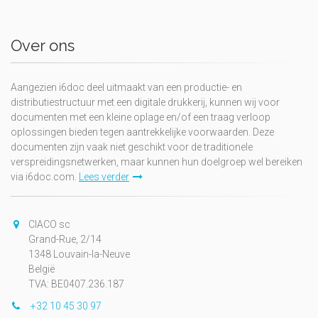
Over ons
Aangezien i6doc deel uitmaakt van een productie- en
distributiestructuur met een digitale drukkerij, kunnen wij voor
documenten met een kleine oplage en/of een traag verloop
oplossingen bieden tegen aantrekkelijke voorwaarden. Deze
documenten zijn vaak niet geschikt voor de traditionele
verspreidingsnetwerken, maar kunnen hun doelgroep wel bereiken
via i6doc.com.
Lees verder
CIACO sc
Grand-Rue, 2/14
1348 Louvain-la-Neuve
België
TVA: BE0407.236.187
+32 10 45 30 97