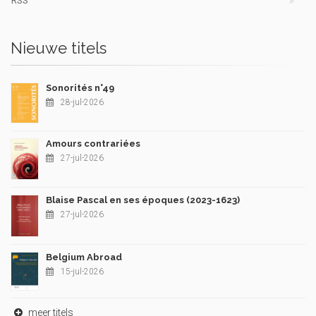
RSS
Nieuwe titels
Sonorités n°49
28-jul-2026
Amours contrariées
27-jul-2026
Blaise Pascal en ses époques (2023-1623)
27-jul-2026
Belgium Abroad
15-jul-2026
meer titels