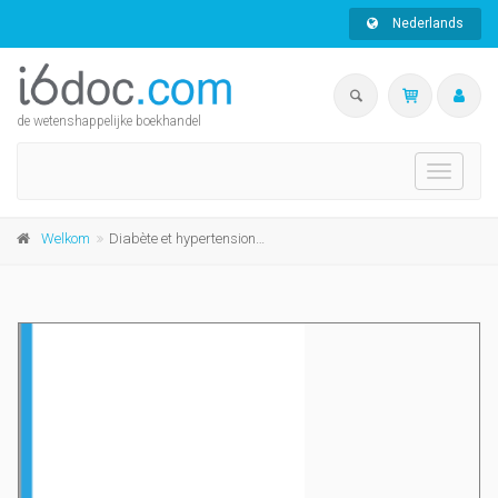
Nederlands
de wetenshappelijke boekhandel
Toggle
navigati
Welkom
Diabète et hypertension artérielle