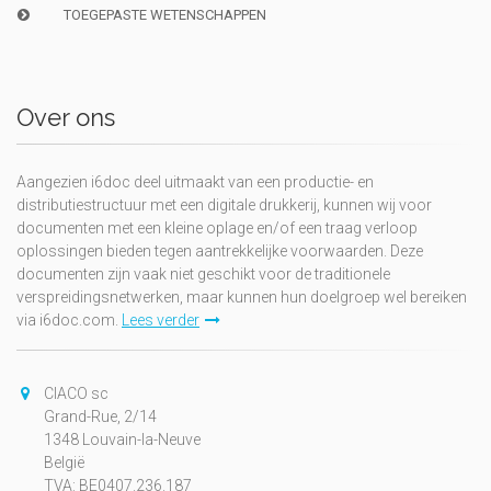
TOEGEPASTE WETENSCHAPPEN
Over ons
Aangezien i6doc deel uitmaakt van een productie- en
distributiestructuur met een digitale drukkerij, kunnen wij voor
documenten met een kleine oplage en/of een traag verloop
oplossingen bieden tegen aantrekkelijke voorwaarden. Deze
documenten zijn vaak niet geschikt voor de traditionele
verspreidingsnetwerken, maar kunnen hun doelgroep wel bereiken
via i6doc.com.
Lees verder
CIACO sc
Grand-Rue, 2/14
1348 Louvain-la-Neuve
België
TVA: BE0407.236.187