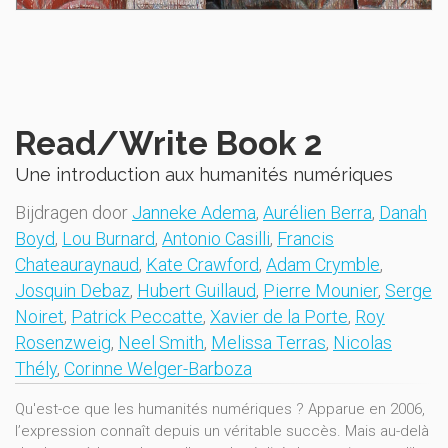
Read/Write Book 2
Une introduction aux humanités numériques
Bijdragen door
Janneke Adema
,
Aurélien Berra
,
Danah
Boyd
,
Lou Burnard
,
Antonio Casilli
,
Francis
Chateauraynaud
,
Kate Crawford
,
Adam Crymble
,
Josquin Debaz
,
Hubert Guillaud
,
Pierre Mounier
,
Serge
Noiret
,
Patrick Peccatte
,
Xavier de la Porte
,
Roy
Rosenzweig
,
Neel Smith
,
Melissa Terras
,
Nicolas
Thély
,
Corinne Welger-Barboza
Qu'est-ce que les humanités numériques ? Apparue en 2006,
l’expression connaît depuis un véritable succès. Mais au-delà