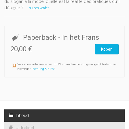
du slogan à la mode, quelle est la réalité des pratiques qu’il
désigne ?
Lees verder
Paperback
- In het Frans
20,00 €
Kopen
Voor meer informatie over BTW en andere belatingsmogelijkheden, zie
hieronder "
Betaling & BTW
".
Inhoud
Uittreksel