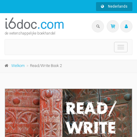
Nederlands
de wetenshappelijke boekhandel
Toggle
navigati
Welkom
Read/Write Book 2