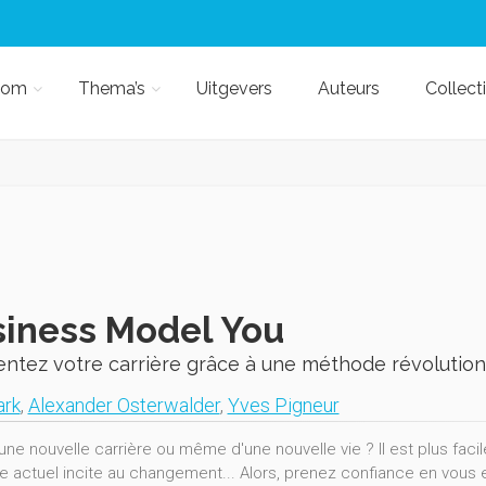
kom
Thema’s
Uitgevers
Auteurs
Collect
iness Model You
entez votre carrière grâce à une méthode révolution
ark
,
Alexander Osterwalder
,
Yves Pigneur
une nouvelle carrière ou même d'une nouvelle vie ? Il est plus faci
e actuel incite au changement... Alors, prenez confiance en vous en