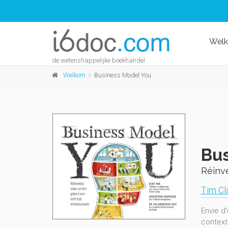
Wel
de wetenshappelijke boekhandel
Welkom
Business Model You
Bus
Réinv
Tim Cl
Envie d'
context