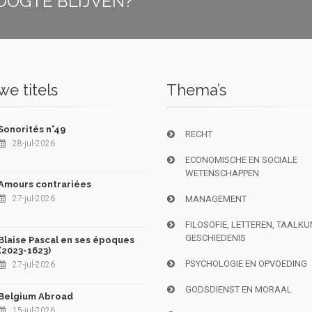
OOGTE BLIJVEN?
e titels
Thema’s
Sonorités n°49
RECHT
28-jul-2026
ECONOMISCHE EN SOCIALE
WETENSCHAPPEN
Amours contrariées
27-jul-2026
MANAGEMENT
FILOSOFIE, LETTEREN, TAALK
GESCHIEDENIS
Blaise Pascal en ses époques
(2023-1623)
PSYCHOLOGIE EN OPVOEDING
27-jul-2026
GODSDIENST EN MORAAL
Belgium Abroad
15-jul-2026