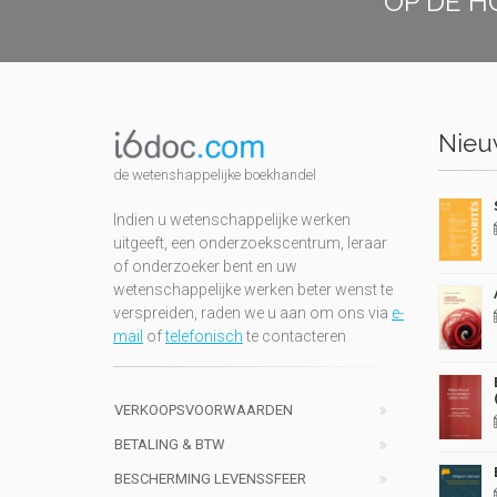
OP DE H
Nieuw
de wetenshappelijke boekhandel
Indien u wetenschappelijke werken
uitgeeft, een onderzoekscentrum, leraar
of onderzoeker bent en uw
wetenschappelijke werken beter wenst te
verspreiden, raden we u aan om ons via
e-
mail
of
telefonisch
te contacteren
VERKOOPSVOORWAARDEN
BETALING & BTW
BESCHERMING LEVENSSFEER