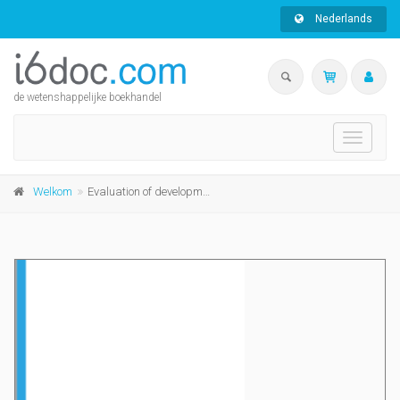
Nederlands
de wetenshappelijke boekhandel
Toggle
navigati
Welkom
Evaluation of development research