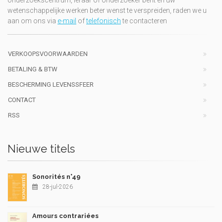
onderzoekscentrum, leraar of onderzoeker bent en uw
wetenschappelijke werken beter wenst te verspreiden, raden we u
aan om ons via
e-mail
of
telefonisch
te contacteren
VERKOOPSVOORWAARDEN
BETALING & BTW
BESCHERMING LEVENSSFEER
CONTACT
RSS
Nieuwe titels
Sonorités n°49
28-jul-2026
Amours contrariées