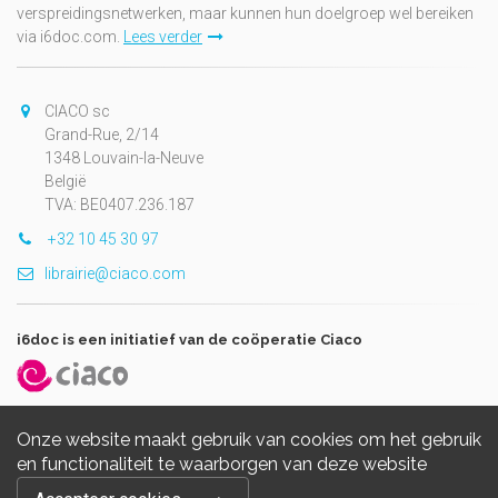
verspreidingsnetwerken, maar kunnen hun doelgroep wel bereiken
via i6doc.com.
Lees verder
CIACO sc
Grand-Rue, 2/14
1348 Louvain-la-Neuve
België
TVA: BE0407.236.187
+32 10 45 30 97
librairie@ciaco.com
i6doc is een initiatief van de coöperatie Ciaco
Onze website maakt gebruik van cookies om het gebruik
en functionaliteit te waarborgen van deze website
Copyright © 2026, i6doc. Powered by
GiantChair
. All Rights