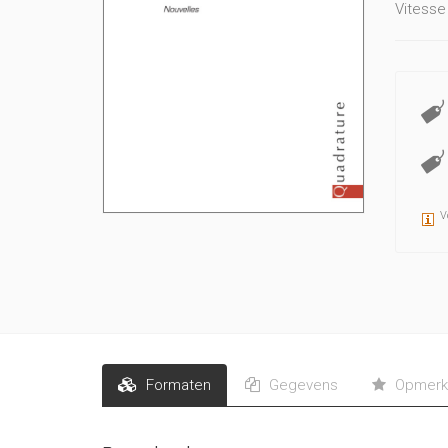
Vitesse 
V
Formaten
Gegevens
Opmerk