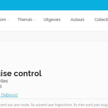
kom
Thema’s
Uitgevers
Auteurs
Collect
ise control
lles
1
r Debrocq
cent sur une route. Ils suivent une trajectoire. Ils n'en sont pas tou