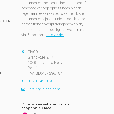
documenten met een kleine oplage en/of
een traag verloop oplossingen bieden
tegen aantrekkelijke voorwaarden. Deze
documenten zijn vaak niet geschikt voor
UNDE EN
de traditionele verspreidingsnetwerken,
maar kunnen hun doelgroep wel bereiken
via i6doc.com.
Lees verder
CIACO sc
Grand-Rue, 2/14
1348 Louvain-la-Neuve
België
N
TVA: BE0407.236.187
+32 10 45 30 97
librairie@ciaco.com
i6doc is een initiatief van de
coöperatie Ciaco