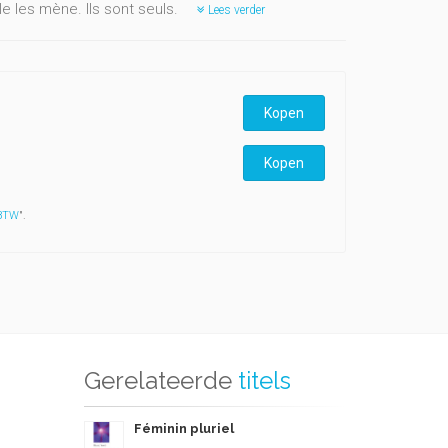
le les mène. Ils sont seuls.
Lees verder
Kopen
Kopen
 BTW
".
Gerelateerde
titels
Féminin pluriel