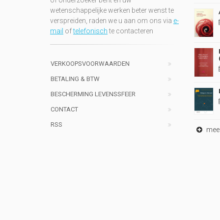
of onderzoeker bent en uw
wetenschappelijke werken beter wenst te
verspreiden, raden we u aan om ons via
e-
mail
of
telefonisch
te contacteren
VERKOOPSVOORWAARDEN
BETALING & BTW
BESCHERMING LEVENSSFEER
CONTACT
RSS
meer 