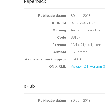
Paperback
Publicatie datum
30 april 2013
ISBN-13
9782930538327
Omvang
Aantal pagina's hoofd
Code
88107
Formaat
13,4 x 21,4 x 1,1 cm
Gewicht
155 grams
Aanbevolen verkoopprijs
15,00 €
ONIX XML
Version 2.1
,
Version 3
ePub
Publicatie datum
30 april 2013