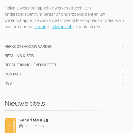
Indien u wetenschappelijke werken uitgeeft, een
onderzoekscentrum, leraar of onderzoeker bent en uw
wetenschappelijke werken beter wenst te verspreiden, raden we u
aan om ons via
e-mail
of
telefonisch
te contacteren
VERKOOPSVOORWAARDEN
BETALING & BTW
BESCHERMING LEVENSSFEER
CONTACT
RSS
Nieuwe titels
Sonorités n°49
28-jul-2026