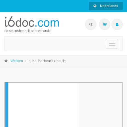
Nederlands
de wetenshappelijke boekhandel
Toggle
navigati
Welkom
Hubs, harbours and deltas in southeast Asia: multidisciplinary and intercultural perspectives