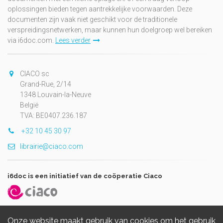
oplossingen bieden tegen aantrekkelijke voorwaarden. Deze
documenten zijn vaak niet geschikt voor de traditionele
verspreidingsnetwerken, maar kunnen hun doelgroep wel bereiken
via i6doc.com.
Lees verder
CIACO sc
Grand-Rue, 2/14
1348 Louvain-la-Neuve
België
TVA: BE0407.236.187
+32 10 45 30 97
librairie@ciaco.com
i6doc is een initiatief van de coöperatie Ciaco
Onze website maakt gebruik van cookies om het gebruik