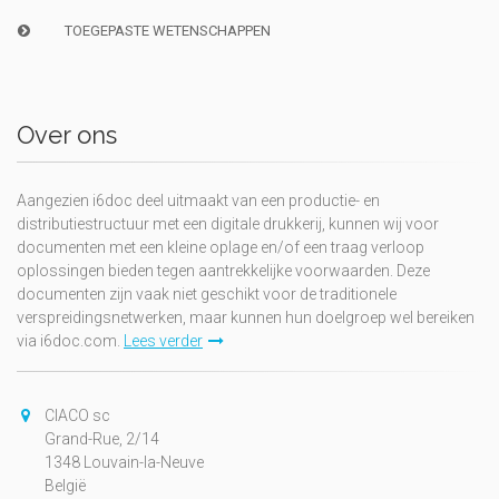
TOEGEPASTE WETENSCHAPPEN
Over ons
Aangezien i6doc deel uitmaakt van een productie- en
distributiestructuur met een digitale drukkerij, kunnen wij voor
documenten met een kleine oplage en/of een traag verloop
oplossingen bieden tegen aantrekkelijke voorwaarden. Deze
documenten zijn vaak niet geschikt voor de traditionele
verspreidingsnetwerken, maar kunnen hun doelgroep wel bereiken
via i6doc.com.
Lees verder
CIACO sc
Grand-Rue, 2/14
1348 Louvain-la-Neuve
België