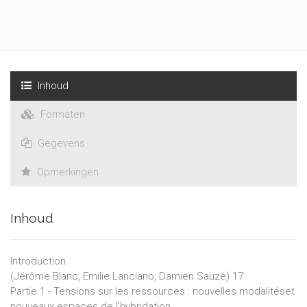
Inhoud
Formaten
Gegevens
Opmerkingen
Inhoud
Introduction
(Jérôme Blanc, Emilie Lanciano, Damien Sauze) 17
Partie 1 - Tensions sur les ressources : nouvelles modalitéset
nouveaux espaces de l'hybridation