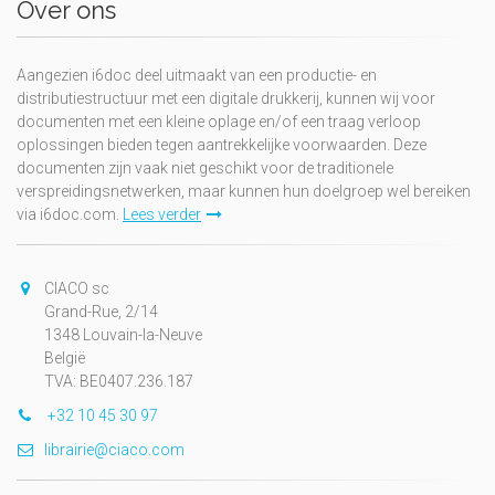
Over ons
Aangezien i6doc deel uitmaakt van een productie- en
distributiestructuur met een digitale drukkerij, kunnen wij voor
documenten met een kleine oplage en/of een traag verloop
oplossingen bieden tegen aantrekkelijke voorwaarden. Deze
documenten zijn vaak niet geschikt voor de traditionele
verspreidingsnetwerken, maar kunnen hun doelgroep wel bereiken
via i6doc.com.
Lees verder
CIACO sc
Grand-Rue, 2/14
1348 Louvain-la-Neuve
België
TVA: BE0407.236.187
+32 10 45 30 97
librairie@ciaco.com