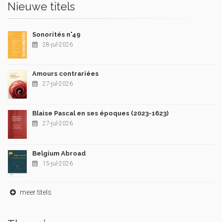
Nieuwe titels
Sonorités n°49
28-jul-2026
Amours contrariées
27-jul-2026
Blaise Pascal en ses époques (2023-1623)
27-jul-2026
Belgium Abroad
15-jul-2026
meer titels