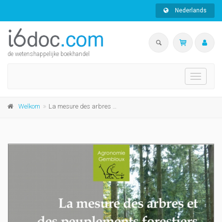
Nederlands
de wetenshappelijke boekhandel
Toggle
navigati
Welkom
La mesure des arbres et des peuplements forestiers