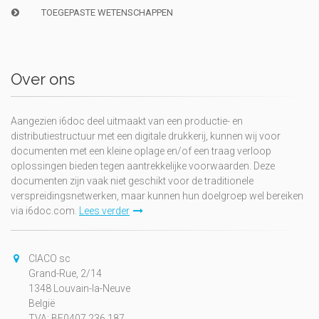
TOEGEPASTE WETENSCHAPPEN
Over ons
Aangezien i6doc deel uitmaakt van een productie- en
distributiestructuur met een digitale drukkerij, kunnen wij voor
documenten met een kleine oplage en/of een traag verloop
oplossingen bieden tegen aantrekkelijke voorwaarden. Deze
documenten zijn vaak niet geschikt voor de traditionele
verspreidingsnetwerken, maar kunnen hun doelgroep wel bereiken
via i6doc.com.
Lees verder
CIACO sc
Grand-Rue, 2/14
1348 Louvain-la-Neuve
België
TVA: BE0407.236.187