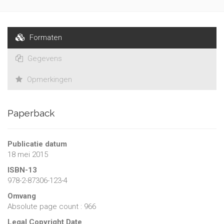
Formaten
Gegevens
Opmerkingen
Paperback
Publicatie datum
18 mei 2015
ISBN-13
978-2-87306-123-4
Omvang
Absolute page count : 966
Legal Copyright Date