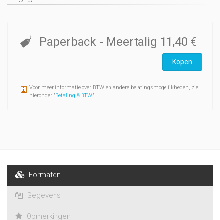
Paperback
- Meertalig
11,40 €
Kopen
Voor meer informatie over BTW en andere belatingsmogelijkheden, zie
hieronder "
Betaling & BTW
".
Formaten
Gegevens
Opmerkingen