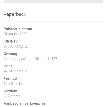
Paperback
Publicatie datum
01 januari 1998
ISBN-13
9789075652123
Omvang
Aantal pagina's hoofdinhoud : 177
Code
9789075652123
Formaat
16 x 24 x 1 cm
Gewicht
339 grams
Aanbevolen verkoopprijs