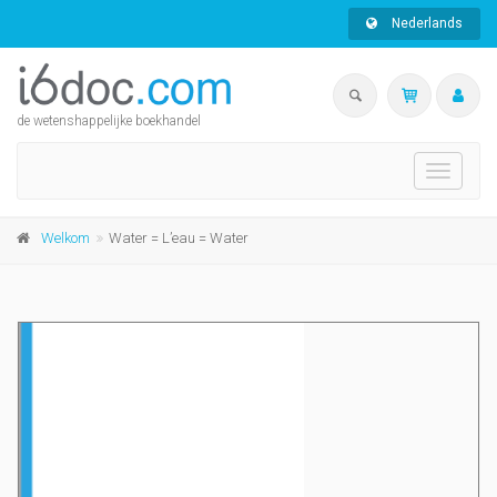
Nederlands
de wetenshappelijke boekhandel
Toggle
navigati
Welkom
Water = L’eau = Water