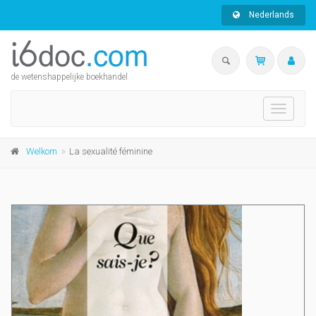
Nederlands
de wetenshappelijke boekhandel
Toggle
navigati
Welkom
La sexualité féminine