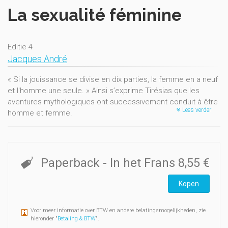
La sexualité féminine
Editie 4
Jacques André
« Si la jouissance se divise en dix parties, la femme en a neuf
et l'homme une seule. » Ainsi s’exprime Tirésias que les
aventures mythologiques ont successivement conduit à être
Lees verder
homme et femme.
La négation, le refoulement dont la sexualité féminine a été
l’objet à travers les âges et les cultures sont inséparables
des représentations dangereuses et démesurées qui
Paperback
- In het Frans
8,55 €
l’accompagnent. « Femme tu es la porte du diable » écrit
Tertullien.
Kopen
Ce qu’il est convenu d’appeler la « libération sexuelle » a
Voor meer informatie over BTW en andere belatingsmogelijkheden, zie
principalement concerné les femmes. À ce bouleversement
hieronder "
Betaling & BTW
".