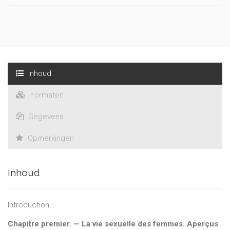
des représentations sociales de la sexualité correspond-il
une transformation psychique équivalente ?
Inhoud
Formaten
Gegevens
Opmerkingen
Inhoud
Introduction
Chapitre premier. — La vie sexuelle des femmes. Aperçus