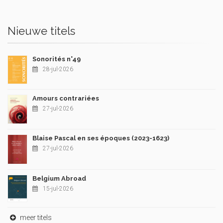
Nieuwe titels
Sonorités n°49
28-jul-2026
Amours contrariées
27-jul-2026
Blaise Pascal en ses époques (2023-1623)
27-jul-2026
Belgium Abroad
15-jul-2026
meer titels