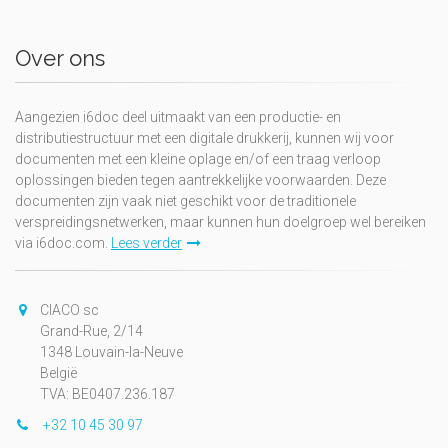
Over ons
Aangezien i6doc deel uitmaakt van een productie- en
distributiestructuur met een digitale drukkerij, kunnen wij voor
documenten met een kleine oplage en/of een traag verloop
oplossingen bieden tegen aantrekkelijke voorwaarden. Deze
documenten zijn vaak niet geschikt voor de traditionele
verspreidingsnetwerken, maar kunnen hun doelgroep wel bereiken
via i6doc.com.
Lees verder
CIACO sc
Grand-Rue, 2/14
1348 Louvain-la-Neuve
België
TVA: BE0407.236.187
+32 10 45 30 97