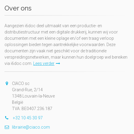
Over ons
Aangezien i6doc deel uitmaakt van een productie- en
distributiestructuur met een digitale drukkerij, kunnen wij voor
documenten met een kleine oplage en/of een traag verloop
oplossingen bieden tegen aantrekkelijke voorwaarden. Deze
documenten zijn vaak niet geschikt voor de traditionele
verspreidingsnetwerken, maar kunnen hun doelgroep wel bereiken
via i6doc.com.
Lees verder
CIACO sc
Grand-Rue, 2/14
1348 Louvain-la-Neuve
België
TVA: BE0407.236.187
+32 10 45 30 97
librairie@ciaco.com