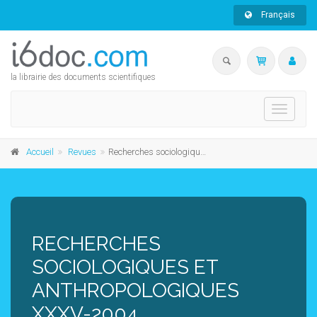
Français
la librairie des documents scientifiques
Toggle
navigati
Accueil
Revues
Recherches sociologiques et anthropologiques XXXV-2004
RECHERCHES
SOCIOLOGIQUES ET
ANTHROPOLOGIQUES
XXXV-2004