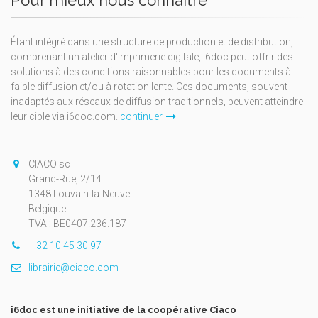
Pour mieux nous connaître
Étant intégré dans une structure de production et de distribution,
comprenant un atelier d'imprimerie digitale, i6doc peut offrir des
solutions à des conditions raisonnables pour les documents à
faible diffusion et/ou à rotation lente. Ces documents, souvent
inadaptés aux réseaux de diffusion traditionnels, peuvent atteindre
leur cible via i6doc.com.
continuer
CIACO sc
Grand-Rue, 2/14
1348 Louvain-la-Neuve
Belgique
TVA : BE0407.236.187
+32 10 45 30 97
librairie@ciaco.com
i6doc est une initiative de la coopérative Ciaco