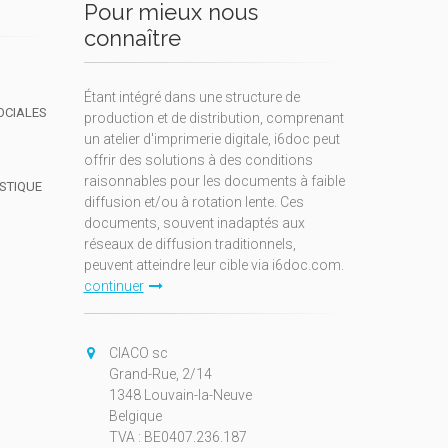
Pour mieux nous
connaître
Étant intégré dans une structure de
OCIALES
production et de distribution, comprenant
un atelier d'imprimerie digitale, i6doc peut
offrir des solutions à des conditions
raisonnables pour les documents à faible
ISTIQUE
diffusion et/ou à rotation lente. Ces
documents, souvent inadaptés aux
réseaux de diffusion traditionnels,
peuvent atteindre leur cible via i6doc.com.
continuer
CIACO sc
Grand-Rue, 2/14
1348 Louvain-la-Neuve
Belgique
TVA : BE0407.236.187