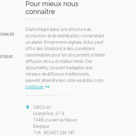
Pour mieux nous
connaître
Étant intégré dans une structure de
OCIALES
production et de distribution, comprenant
un atelier d'imprimerie digitale, i6doc peut
offrir des solutions à des conditions
raisonnables pour les documents à faible
ISTIQUE
diffusion et/ou à rotation lente. Ces
documents, souvent inadaptés aux
réseaux de diffusion traditionnels,
peuvent atteindre leur cible via i6doc.com.
continuer
CIACO sc
Grand-Rue, 2/14
1348 Louvain-la-Neuve
Belgique
TVA : BE0407.236.187