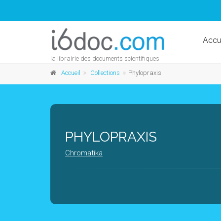
Accu
la librairie des documents scientifiques
Accueil
Collections
Phylopraxis
PHYLOPRAXIS
Chromatika