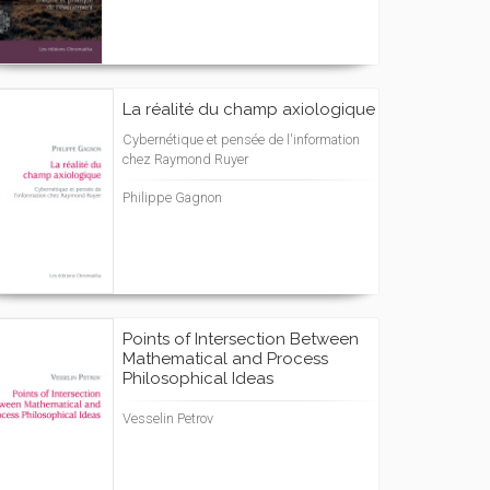
La réalité du champ axiologique
Cybernétique et pensée de l'information
chez Raymond Ruyer
Philippe Gagnon
Points of Intersection Between
Mathematical and Process
Philosophical Ideas
Vesselin Petrov