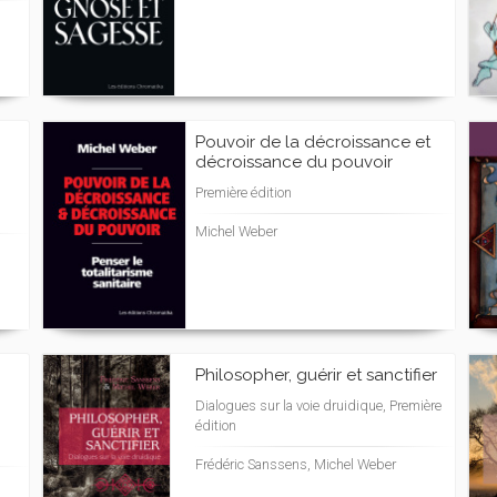
Pouvoir de la décroissance et
décroissance du pouvoir
Première édition
Michel Weber
Philosopher, guérir et sanctifier
Dialogues sur la voie druidique, Première
édition
Frédéric Sanssens, Michel Weber