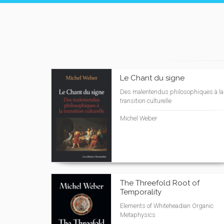
Le Chant du signe
Des malentendus philosophiques à la
transition culturelle
Michel Weber
The Threefold Root of
Temporality
Elements of Whiteheadian Organic
Metaphysics