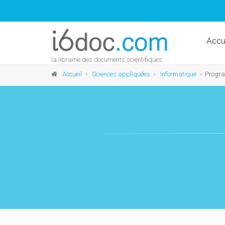
Accu
la librairie des documents scientifiques
Accueil
Sciences appliquées
Informatique
Progr