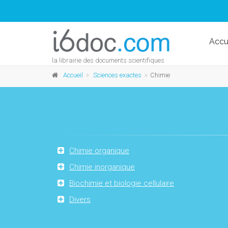
Accu
la librairie des documents scientifiques
Accueil
Sciences exactes
Chimie
Chimie organique
Chimie inorganique
Biochimie et biologie cellulaire
Divers