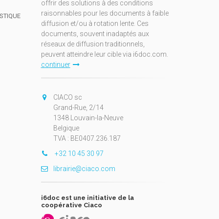
offrir des solutions à des conditions
raisonnables pour les documents à faible
ISTIQUE
diffusion et/ou à rotation lente. Ces
documents, souvent inadaptés aux
réseaux de diffusion traditionnels,
peuvent atteindre leur cible via i6doc.com.
continuer
CIACO sc
Grand-Rue, 2/14
1348 Louvain-la-Neuve
Belgique
TVA : BE0407.236.187
+32 10 45 30 97
librairie@ciaco.com
i6doc est une initiative de la
coopérative Ciaco