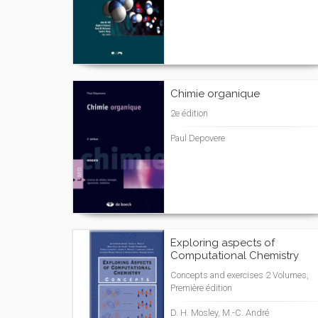
Chimie organique
2e édition
Paul Depovere
Exploring aspects of
Computational Chemistry
Concepts and exercises 2 Volumes,
Première édition
D. H. Mosley, M.-C. André