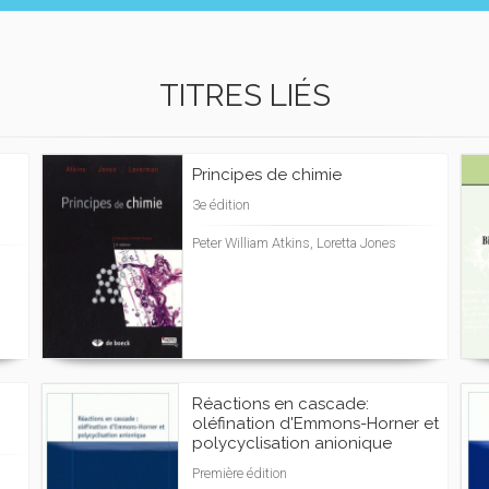
TITRES LIÉS
Principes de chimie
3e édition
Peter William Atkins, Loretta Jones
Réactions en cascade:
oléfination d'Emmons-Horner et
polycyclisation anionique
Première édition