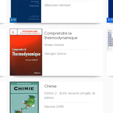
Sébastien Hermant
Comprendre la
thermodynamique
Niveau licence
Georges Gonczi
Chimie
Edition 2 - 2e éd. revue et corrigée, 2e
édition
Maurice Griffé