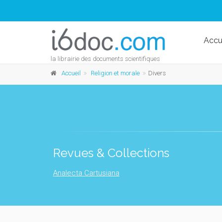
Accu
la librairie des documents scientifiques
Accueil
Religion et morale
Divers
Revues & Collections
Analecta Cartusiana