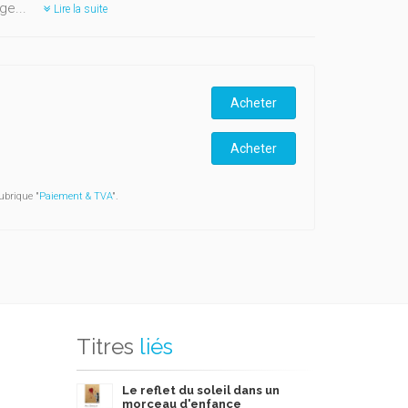
ge...
Lire la suite
Acheter
Acheter
ubrique "
Paiement & TVA
".
Titres
liés
Le reflet du soleil dans un
morceau d'enfance