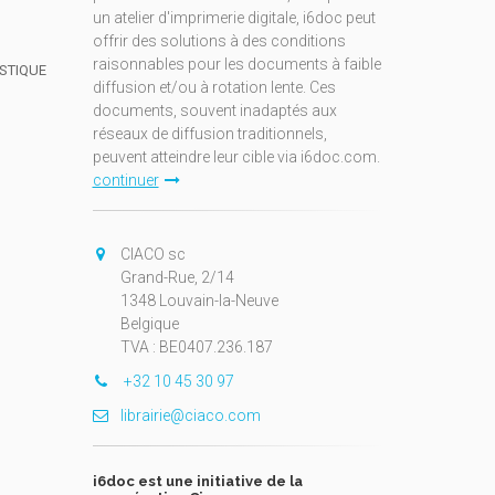
un atelier d'imprimerie digitale, i6doc peut
offrir des solutions à des conditions
raisonnables pour les documents à faible
ISTIQUE
diffusion et/ou à rotation lente. Ces
documents, souvent inadaptés aux
réseaux de diffusion traditionnels,
peuvent atteindre leur cible via i6doc.com.
continuer
CIACO sc
Grand-Rue, 2/14
1348 Louvain-la-Neuve
Belgique
TVA : BE0407.236.187
+32 10 45 30 97
librairie@ciaco.com
i6doc est une initiative de la