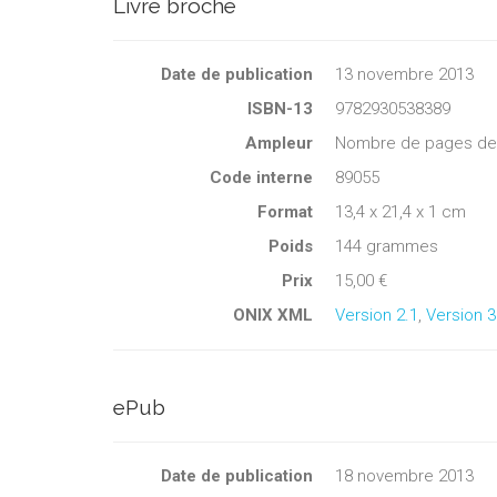
Livre broché
Date de publication
13 novembre 2013
ISBN-13
9782930538389
Ampleur
Nombre de pages de c
Code interne
89055
Format
13,4 x 21,4 x 1 cm
Poids
144 grammes
Prix
15,00 €
ONIX XML
Version 2.1
,
Version 3
ePub
Date de publication
18 novembre 2013