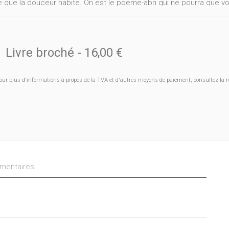
e que la douceur habite. On est le poème-abri qui ne pourra que vol
ù tout se tient. Tout, même ce nous que la confiance parfois relie 
eaux savent donner ce qu’ils perdent ? Le cabaner pour nous ?
Livre broché
-
16,00 €
our plus d'informations à propos de la TVA et d'autres moyens de paiement, consultez la r
entaires