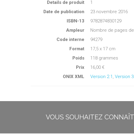
Details de produit
1
Date de publication
23 novembre 2016
ISBN-13
9782874830129
Ampleur
Nombre de pages de c
Code interne
94279
Format
17,5 x 17 cm
Poids
118 grammes
Prix
16,00 €
ONIX XML
Version 2.1
,
Version 3
VOUS SOUHAITEZ CONNAÎTR