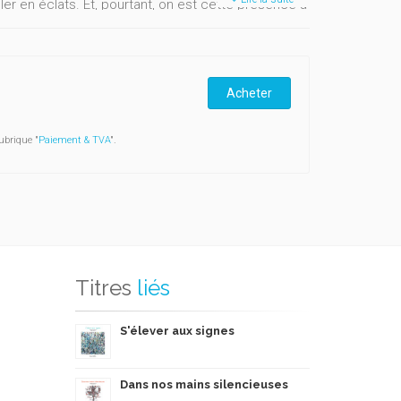
er en éclats. Et, pourtant, on est cette présence à
– ce sont les oiseaux qui le disent. Peut-être que
Acheter
ubrique "
Paiement & TVA
".
Titres
liés
S'élever aux signes
Dans nos mains silencieuses