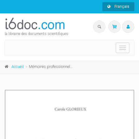
Français
la librairie des documents scientifiques
Toggle
navigati
Accueil
Mémoires professionnels, mémoires d'application et autres travaux de fin d'études (TFE)