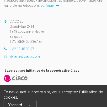
inadaptés aux réseaux de diffusion traditionnels, peuvent atteindre
leur cible via i6doc.com.
continuer
CIACO sc
Grand-Rue, 2/14
1348 Louvain-la-Neuve
Belgique
TVA : BE0407.236.187
+32 10 45 30 97
librairie@ciaco.com
i6doc est une initiative de la coopérative Ciaco
En naviguant sur notre site, vous acceptez l'utilisation de
cookies.
Copyright © 2026, i6doc. Powered by
GiantChair
. All Rights
D'accord
Reserved