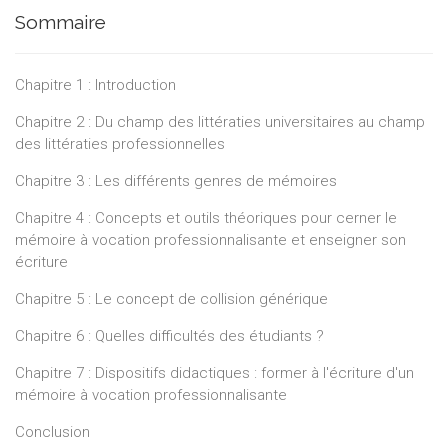
aux enseignants, ce livre s’adresse aux chercheurs et aux
Sommaire
didacticiens, mais aussi aux enseignants du Supérieur
(Universités et Hautes Écoles). Des questions pragmatiques,
directement adressées à l’enseignant, jalonnent d’ailleurs
Chapitre 1 : Introduction
l’ouvrage.
Chapitre 2 : Du champ des littératies universitaires au champ
Carole Glorieux est didacticienne du français, docteure en
des littératies professionnelles
Langues et Lettres. Elle travaille depuis plus de dix ans pour le
Centre de méthodologie universitaire et de didactique du
Chapitre 3 : Les différents genres de mémoires
français de l’Université libre de Bruxelles. Elle est spécialiste de
Chapitre 4 : Concepts et outils théoriques pour cerner le
la formation à l’écriture scientifique et du développement des
mémoire à vocation professionnalisante et enseigner son
compétences langagières liées aux discours universitaires.
écriture
Chapitre 5 : Le concept de collision générique
Chapitre 6 : Quelles difficultés des étudiants ?
Chapitre 7 : Dispositifs didactiques : former à l'écriture d'un
mémoire à vocation professionnalisante
Conclusion