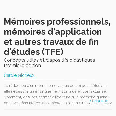
Mémoires professionnels,
mémoires d'application
et autres travaux de fin
d'études (TFE)
Concepts utiles et dispositifs didactiques
Première édition
Carole Glorieux
La rédaction d'un mémoire ne va pas de soi pour l’étudiant:
elle nécessite un enseignement continué et contextualisé.
Comment, dès lors, former à l’écriture d’un mémoire quand il
Lire la suite
est
à vocation professionnalisante
– c’est-à-dire qu’il s’agit d’un
mémoire professionnel, d’un travail de fin d’études (TFE) ou
encore d’un mémoire d’application?