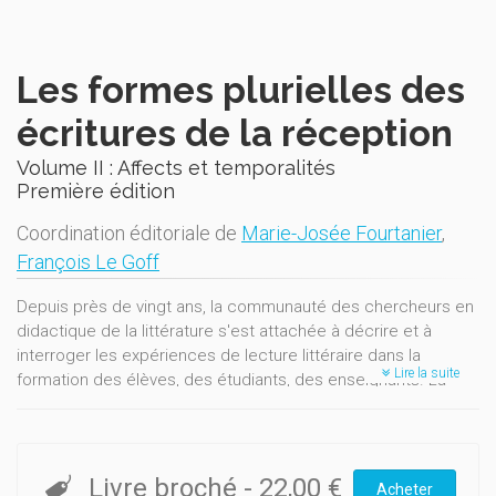
Les formes plurielles des
écritures de la réception
Volume II : Affects et temporalités
Première édition
Coordination éditoriale de
Marie-Josée Fourtanier
,
François Le Goff
Depuis près de vingt ans, la communauté des chercheurs en
didactique de la littérature s'est attachée à décrire et à
interroger les expériences de lecture littéraire dans la
Lire la suite
formation des élèves, des étudiants, des enseignants. La
diversité des études a montré combien la dimension
scripturale constitue un paradigme clé dans les
apprentissages de la lecture littéraire et dans la formation
d'un sujet-lecteur. Écriture-trace, écriture-mémoire, l'écriture
Livre broché
-
22,00 €
Acheter