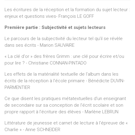
laissée du souvenir de lecture et des modes d’expression du
texte du lecteur. Ils témoignent, chacun à leur manière, de la
Les écritures de la réception et la formation du sujet lecteur :
nécessité de penser l’enseignement de la littérature dans
enjeux et questions vives- François LE GOFF
une étroite association de la lecture et de l’écriture,
Première partie : Subjectivité et sujets lecteurs
émancipée des cadres rhétoriques du commentaire.
Le parcours de la subjectivité du lecteur tel qu'il se révèle
dans ses écrits - Marion SAUVAIRE
« La clé d'or » des frères Grimm : une clé pour écrire et/ou
pour lire ? - Christiane CONNAN-PINTADO
Les effets de la matérialité textuelle de l'album dans les
écrits de la réception à l’école primaire - Bénédicte DUVIN-
PARMENTIER
Ce que disent les pratiques métatextuelles d’un enseignant
de secondaire sur sa conception de l’écrit scolaire et son
propre rapport à l’écriture des élèves - Marlène LEBRUN
Littérature de jeunesse et carnet de lecture à l’épreuve de «
Charlie » - Anne SCHNEIDER