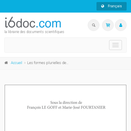
Français
la librairie des documents scientifiques
Toggle
navigati
Accueil
Les formes plurielles des écritures de la réception