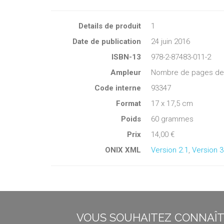
Details de produit
1
Date de publication
24 juin 2016
ISBN-13
978-2-87483-011-2
Ampleur
Nombre de pages de c
Code interne
93347
Format
17 x 17,5 cm
Poids
60 grammes
Prix
14,00 €
ONIX XML
Version 2.1
,
Version 3
VOUS SOUHAITEZ CONNAÎTR