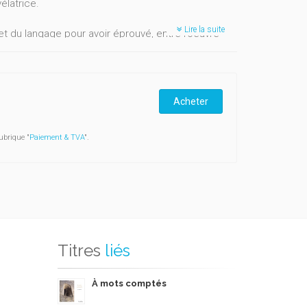
élatrice.
Lire la suite
du langage pour avoir éprouvé, entre l’oeuvre
Acheter
ubrique "
Paiement & TVA
".
Titres
liés
À mots comptés