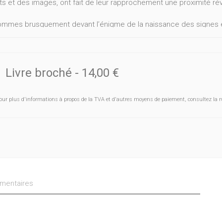
s et des images, ont fait de leur rapprochement une proximité rév
mmes brusquement devant l’énigme de la naissance des signes et 
ue et le poème, un soulèvement qui envahit nos yeux.
 Noël
Livre broché
-
14,00 €
our plus d'informations à propos de la TVA et d'autres moyens de paiement, consultez la r
entaires