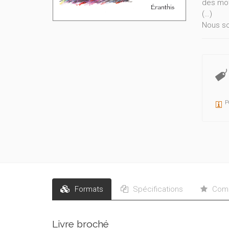
des mot
(…)
Nous so
plastiq
Bernard
P
Formats
Spécifications
Comm
Livre broché