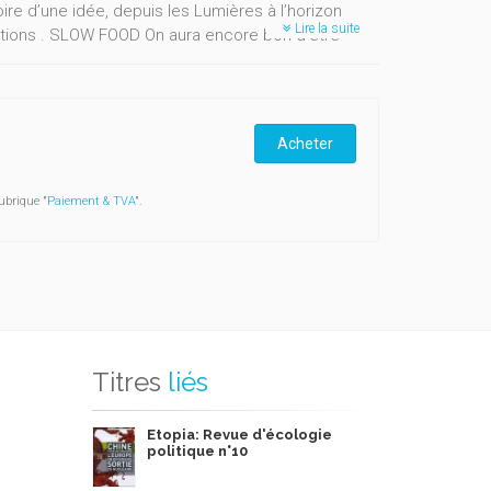
toire d’une idée, depuis les Lumières à l’horizon
Lire la suite
inations . SLOW FOOD On aura encore bon d’être
s pieds dans la terre et des fromages qui
des fraises dorées sur les bords de la Sambre.
r nos palais et pour nos écosystèmes.
Acheter
ubrique "
Paiement & TVA
".
Titres
liés
Etopia: Revue d'écologie
politique n°10