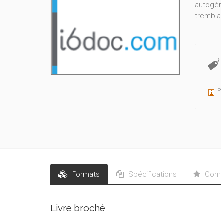
autogéré
trembla
ensembl
décoiff
Cuisine
P
Formats
Spécifications
Comm
Livre broché