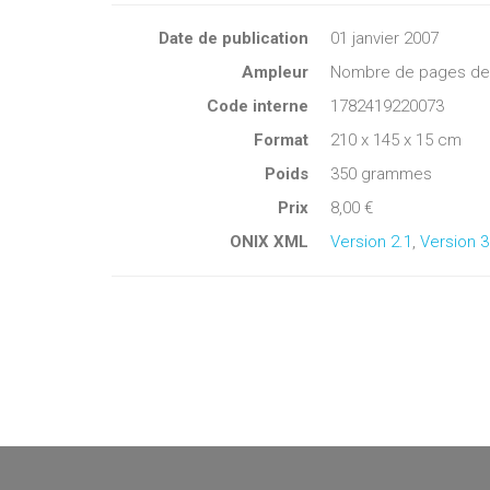
Date de publication
01 janvier 2007
Ampleur
Nombre de pages de c
Code interne
1782419220073
Format
210 x 145 x 15 cm
Poids
350 grammes
Prix
8,00 €
ONIX XML
Version 2.1
,
Version 3