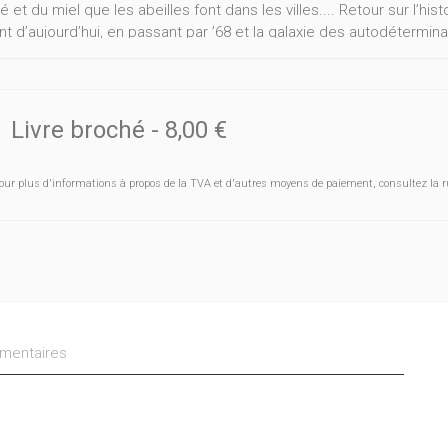
 et du miel que les abeilles font dans les villes.... Retour sur l’his
nt d’aujourd’hui, en passant par ’68 et la galaxie des autodéterm
e, à découvrir des produits locaux, concoctés ici, des tomates le
ent, des asperges qui poussent doucement leur tête vers le ciel, 
r, cultiver lentement sera comme une fête. Pour l’agriculteur, pou
Livre broché
-
8,00 €
our plus d'informations à propos de la TVA et d'autres moyens de paiement, consultez la r
entaires