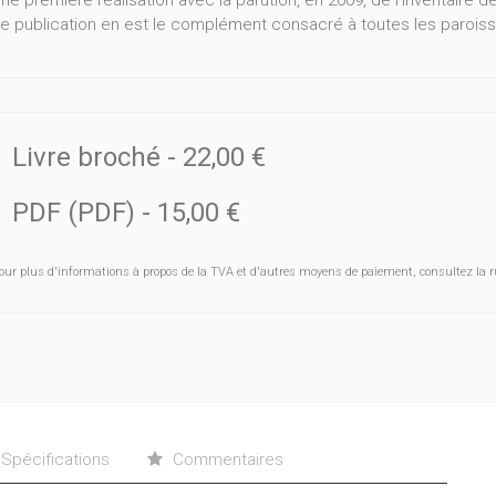
ne première réalisation avec la parution, en 2009, de l'inventaire 
e publication en est le complément consacré à toutes les paroisse
Livre broché
-
22,00 €
PDF (PDF)
-
15,00 €
our plus d'informations à propos de la TVA et d'autres moyens de paiement, consultez la r
Spécifications
Commentaires