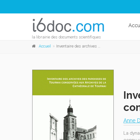
Accu
la librairie des documents scientifiques
Accueil
Inventaire des archives des paroisses de Tournai conservées aux Archives de la Cathédrale de Tournai
Inv
con
Anne 
La dyna