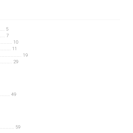
.. 5
.. 7
…………… 10
………. 11
…………………….. 19
……….. 29
………… 49
……………… 59