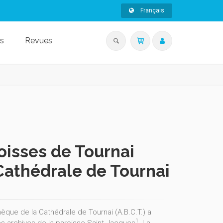
Français
s
Revues
oisses de Tournai
Cathédrale de Tournai
èque de la Cathédrale de Tournai (A.B.C.T.) a
1