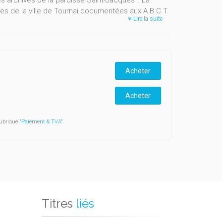
des archives de la paroisse Saint-Jacques
. La
s de la ville de Tournai documentées aux A.B.C.T.
Lire la suite
Acheter
Acheter
ubrique "
Paiement & TVA
".
Titres
liés