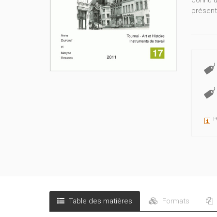
connu u
présent
P
Table des matières
Formats