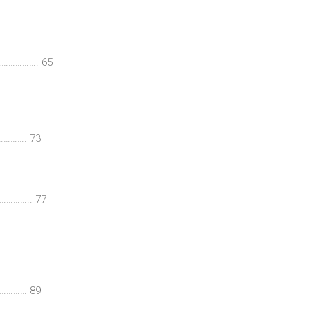
………………. 65
…………. 73
………….. 77
…………… 89