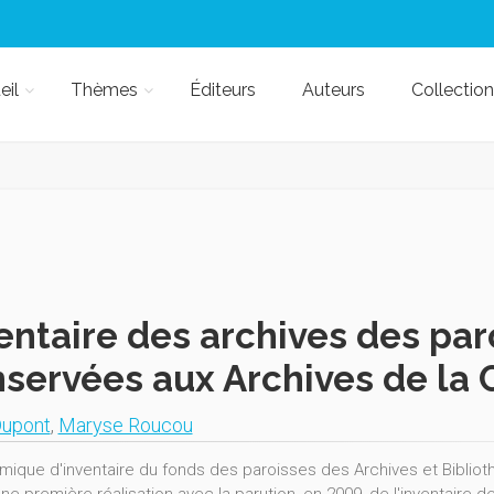
eil
Thèmes
Éditeurs
Auteurs
Collection
entaire des archives des par
servées aux Archives de la 
Dupont
,
Maryse Roucou
mique d'inventaire du fonds des paroisses des Archives et Biblioth