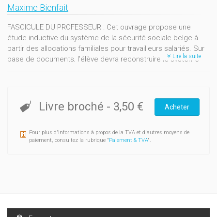
Maxime Bienfait
FASCICULE DU PROFESSEUR : Cet ouvrage propose une
étude inductive du système de la sécurité sociale belge à
partir des allocations familiales pour travailleurs salariés. Sur
Lire la suite
base de documents, l’élève devra reconstruire le système
redistributif de la sécurité sociale belge en partant des
allocations familiales pour travailleurs salariés comme
situation d’apprentissage. TABLE DES MATIERES : 1- Qu'est ce
que le régime des allocations familiales des travailleurs
Livre broché
-
3,50 €
Acheter
salariés? 2- Quelles sont les conditions qui donnent droit au
paiement des allocations familiales ordinaires des travailleurs
Pour plus d'informations à propos de la TVA et d'autres moyens de
salariés? 3- Qui paye les allocations familiales ordinaires des
paiement, consultez la rubrique "
Paiement & TVA
".
travailleurs salariés? 4- Comment le régime de sécurité
sociale pour travailleurs salariés fonctionne-t-il? 5- Synthèse :
le schéma redistributif de la sécurité sociale belge