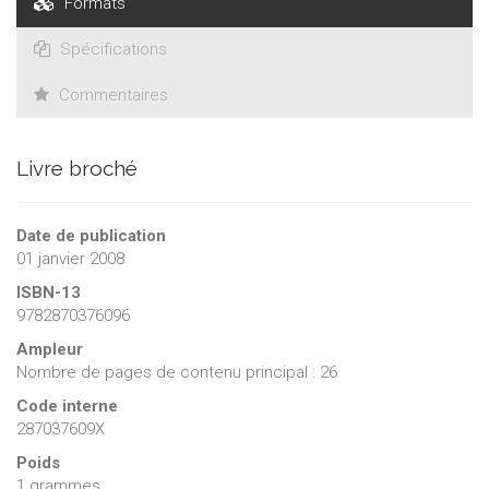
Formats
Spécifications
Commentaires
Livre broché
Date de publication
01 janvier 2008
ISBN-13
9782870376096
Ampleur
Nombre de pages de contenu principal : 26
Code interne
287037609X
Poids
1 grammes