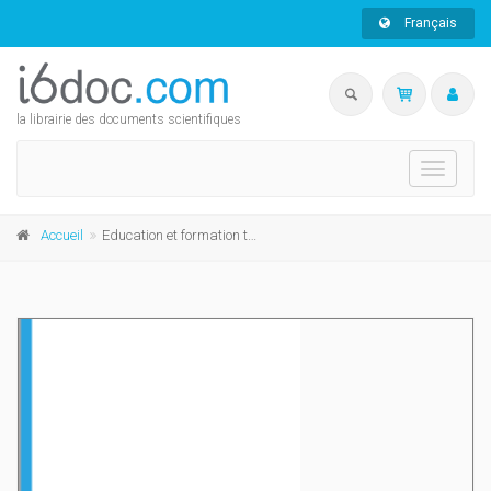
Français
la librairie des documents scientifiques
Toggle
navigati
Accueil
Education et formation tout au long de la vie