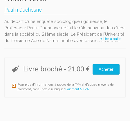
Paulin Duchesne
Au départ d'une enquête sociologique rigoureuse, le
Professeur Paulin Duchesne définit le rôle nouveau des aînés
dans la société du 21ème siècle. Le Président de l'Université
Lire la suite
du Troisième Age de Namur confie avec passion au lecteur
toute la richesse d’une expérience acquise pendant près de
40 ans. Ce livre apporte un regard clair et lucide sur le rôle du
3ème âge, il dresse une fresque avec générosité et talent. Il
est l’œuvre d’un visionnaire; une charte pour l’avenir.
Livre broché
-
21,00 €
Acheter
Pour plus d'informations à propos de la TVA et d'autres moyens de
paiement, consultez la rubrique "
Paiement & TVA
".