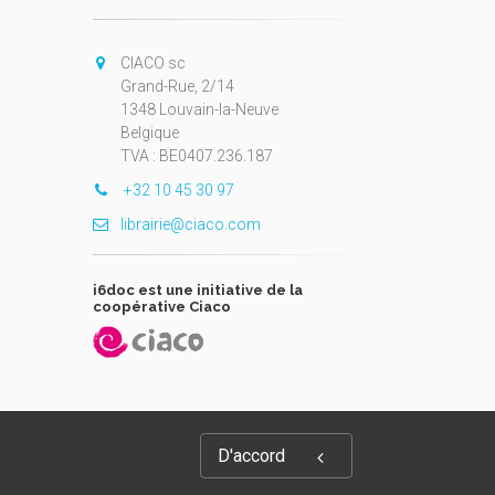
CIACO sc
Grand-Rue, 2/14
1348 Louvain-la-Neuve
Belgique
TVA : BE0407.236.187
+32 10 45 30 97
librairie@ciaco.com
i6doc est une initiative de la
coopérative Ciaco
D'accord