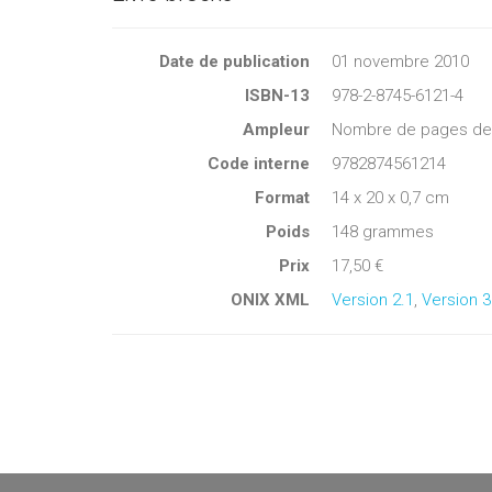
Date de publication
01 novembre 2010
ISBN-13
978-2-8745-6121-4
Ampleur
Nombre de pages de c
Code interne
9782874561214
Format
14 x 20 x 0,7 cm
Poids
148 grammes
Prix
17,50 €
ONIX XML
Version 2.1
,
Version 3