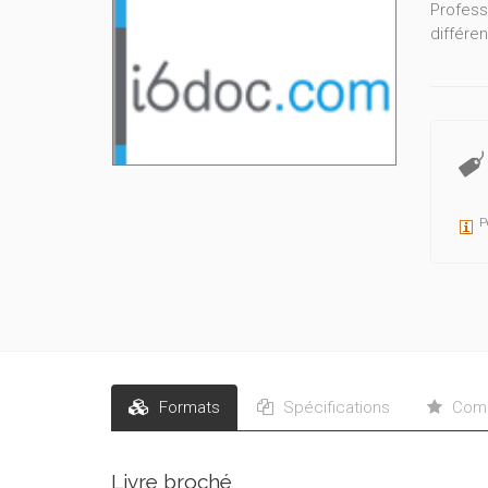
Profess
différe
P
Formats
Spécifications
Comm
Livre broché