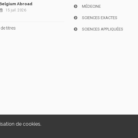
Belgium Abroad
MÉDECINE
15 juil. 2026
SCIENCES EXACTES
de titres
SCIENCES APPLIQUÉES
isation de cookies.
Copyright © 2026, i6doc. Powered by
GiantChair
. All Rights Reserved