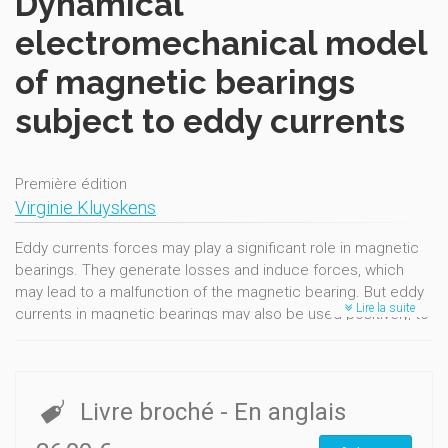
Dynamical
electromechanical model
of magnetic bearings
subject to eddy currents
Première édition
Virginie Kluyskens
Eddy currents forces may play a significant role in magnetic
bearings. They generate losses and induce forces, which
may lead to a malfunction of the magnetic bearing. But eddy
Lire la suite
currents in magnetic bearings may also be used positively, to
generate desired forces, like in electrodynamic bearings.
This thesis proposes a phenomenological electromechanical
model aimed to explain the physical consequences of the
Livre broché
- En anglais
forces due to eddy currents in any type of rotating magnetic
bearing. The developed model is able to predict, analyze or