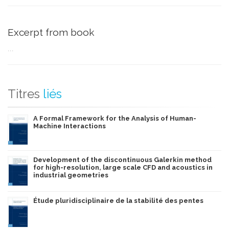
Finally, the model is useful to better understand the influence
of the model parameters and physical parameters on the
bearing stability and on the stiffness induced by the eddy
Excerpt from book
current forces. It also provides some guidelines for the
design of magnetic bearings. This work shows the model
...
ability to simulate the dynamical behavior of more complex
systems such as a magnetic bearing with damping between
the stator and the fixed frame.
Titres
liés
A Formal Framework for the Analysis of Human-
Machine Interactions
Development of the discontinuous Galerkin method
for high-resolution, large scale CFD and acoustics in
industrial geometries
Étude pluridisciplinaire de la stabilité des pentes