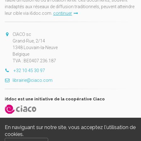
faible diffusion et/ou à rotation lente. Ces documents, souvent
inadaptés aux réseaux de diffusion traditionnels, peuvent atteindre
leur cible via i6doc.com.
continuer
CIACO sc
Grand-Rue, 2/14
1348 Louvain-la-Neuve
Belgique
TVA : BE0407.236.187
+32 10 45 30 97
librairie@ciaco.com
i6doc est une initiative de la coopérative Ciaco
En naviguant sur notre site, vous acceptez l'utilisation de
cookies.
Copyright © 2026, i6doc. Powered by
GiantChair
. All Rights