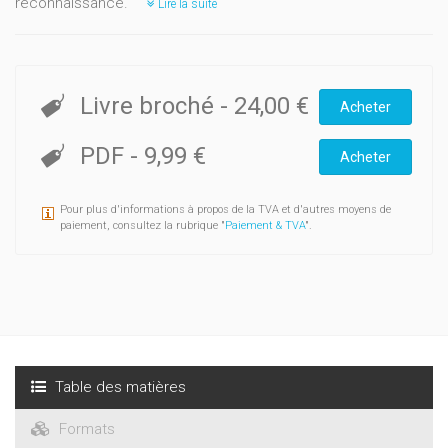
reconnaissance.
Lire la suite
Livre broché
-
24,00 €
Acheter
PDF
-
9,99 €
Acheter
Pour plus d'informations à propos de la TVA et d'autres moyens de
paiement, consultez la rubrique "
Paiement & TVA
".
Table des matières
Formats