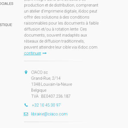
OCIALES
production et de distribution, comprenant
un atelier d'imprimerie digitale, i6doc peut
offrir des solutions à des conditions
raisonnables pour les documents à faible
ISTIQUE
diffusion et/ou à rotation lente. Ces
documents, souvent inadaptés aux
réseaux de diffusion traditionnels,
peuvent atteindre leur cible via i6doc.com.
continuer
CIACO sc
Grand-Rue, 2/14
1348 Louvain-la-Neuve
Belgique
TVA : BE0407.236.187
+32 10 45 30 97
librairie@ciaco.com