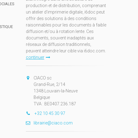
OCIALES
production et de distribution, comprenant
un atelier d'imprimerie digitale, i6doc peut
offrir des solutions à des conditions
raisonnables pour les documents à faible
ISTIQUE
diffusion et/ou à rotation lente. Ces
documents, souvent inadaptés aux
réseaux de diffusion traditionnels,
peuvent atteindre leur cible via i6doc.com.
continuer
CIACO sc
Grand-Rue, 2/14
1348 Louvain-la-Neuve
Belgique
TVA : BE0407.236.187
+32 10 45 30 97
librairie@ciaco.com