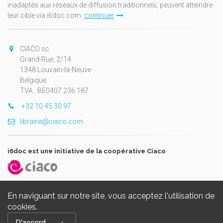
inadaptés aux réseaux de diffusion traditionnels, peuvent atteindre
leur cible via i6doc.com.
continuer
CIACO sc
Grand-Rue, 2/14
1348 Louvain-la-Neuve
Belgique
TVA : BE0407.236.187
+32 10 45 30 97
librairie@ciaco.com
i6doc est une initiative de la coopérative Ciaco
En naviguant sur notre site, vous acceptez l'utilisation de
cookies.
Copyright © 2026, i6doc. Powered by
GiantChair
. All Rights
D'accord