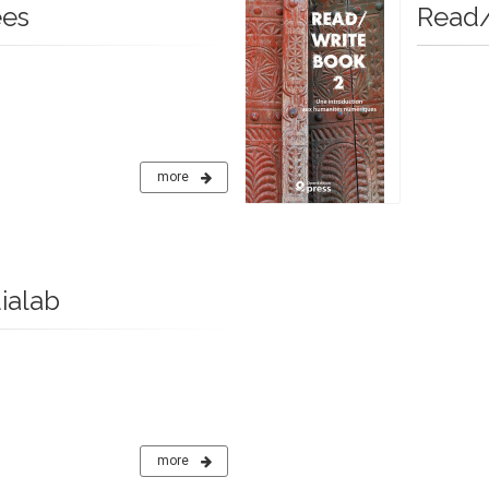
ées
Read/
more
ialab
more