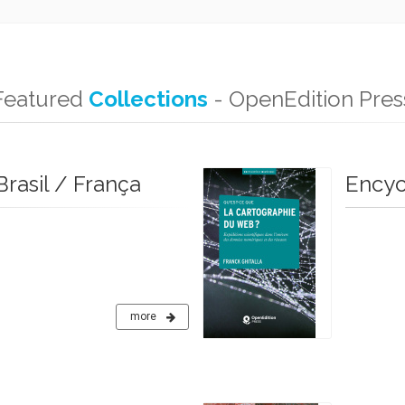
Featured
Collections
- OpenEdition Pres
Brasil / França
Encyc
more