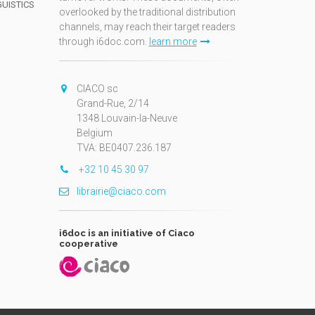
GUISTICS
overlooked by the traditional distribution
channels, may reach their target readers
through i6doc.com.
learn more
N
CIACO sc
Grand-Rue, 2/14
1348 Louvain-la-Neuve
Belgium
TVA: BE0407.236.187
+32 10 45 30 97
librairie@ciaco.com
i6doc is an initiative of Ciaco
cooperative