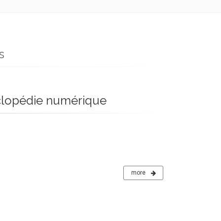
s
lopédie numérique
more