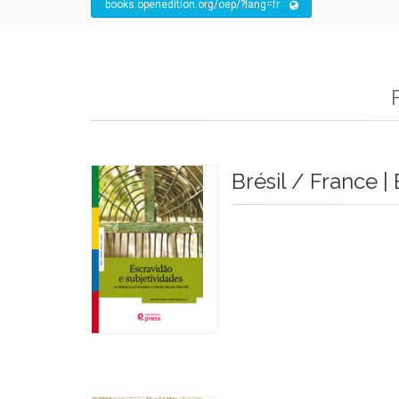
books.openedition.org/oep/?lang=fr
Brésil / France | 