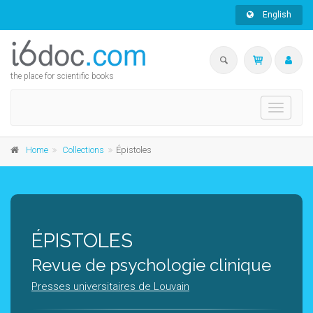
English
the place for scientific books
Toggle
navigati
Home
Collections
Épistoles
ÉPISTOLES
Revue de psychologie clinique
Presses universitaires de Louvain