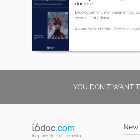
durable
Développement, environnement ou jus
sociale, First Edition
Alexandra de Heering, Stéphane Leye
YOU DON'T WANT T
New 
the place for scientific books