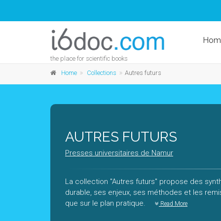
Hom
the place for scientific books
Home
Collections
Autres futurs
AUTRES FUTURS
Presses universitaires de Namur
La collection "Autres futurs" propose des syn
durable, ses enjeux, ses méthodes et les remise
que sur le plan pratique.
Read More