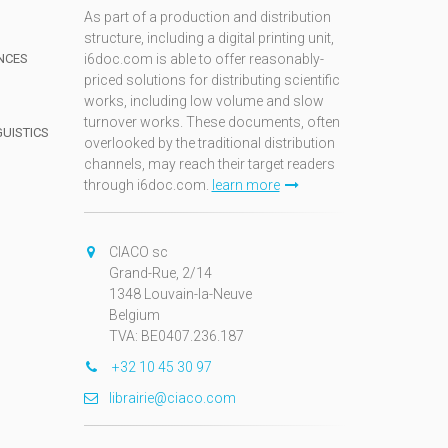
As part of a production and distribution
structure, including a digital printing unit,
NCES
i6doc.com is able to offer reasonably-
priced solutions for distributing scientific
works, including low volume and slow
turnover works. These documents, often
GUISTICS
overlooked by the traditional distribution
channels, may reach their target readers
through i6doc.com.
learn more
N
CIACO sc
Grand-Rue, 2/14
1348 Louvain-la-Neuve
Belgium
TVA: BE0407.236.187
+32 10 45 30 97
librairie@ciaco.com