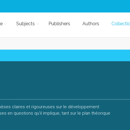
e
Subjects
Publishers
Authors
Collecti
thèses claires et rigoureuses sur le développement
s en questions qu'il implique, tant sur le plan théorique