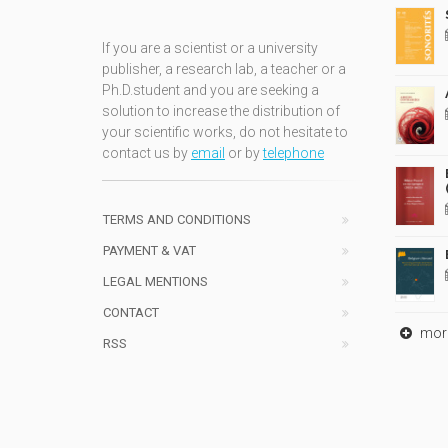
If you are a scientist or a university
publisher, a research lab, a teacher or a
Ph.D.student and you are seeking a
solution to increase the distribution of
your scientific works, do not hesitate to
contact us by
email
or by
telephone
TERMS AND CONDITIONS
PAYMENT & VAT
LEGAL MENTIONS
CONTACT
mor
RSS