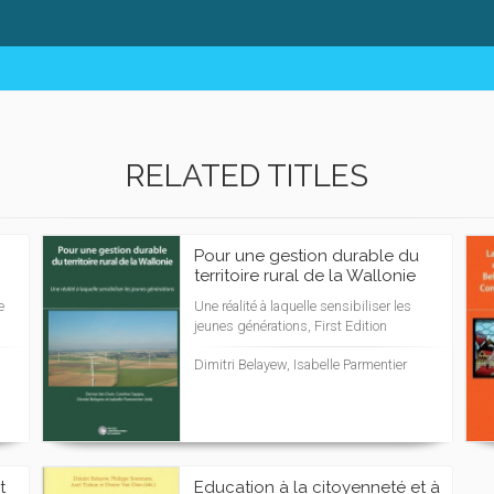
RELATED TITLES
Pour une gestion durable du
territoire rural de la Wallonie
e
Une réalité à laquelle sensibiliser les
jeunes générations, First Edition
Dimitri Belayew, Isabelle Parmentier
t
Education à la citoyenneté et à