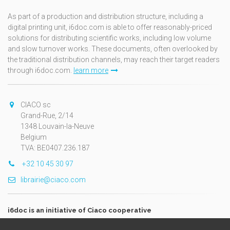
As part of a production and distribution structure, including a
digital printing unit, i6doc.com is able to offer reasonably-priced
solutions for distributing scientific works, including low volume
and slow turnover works. These documents, often overlooked by
the traditional distribution channels, may reach their target readers
through i6doc.com.
learn more
CIACO sc
Grand-Rue, 2/14
1348 Louvain-la-Neuve
Belgium
TVA: BE0407.236.187
+32 10 45 30 97
librairie@ciaco.com
i6doc is an initiative of Ciaco cooperative