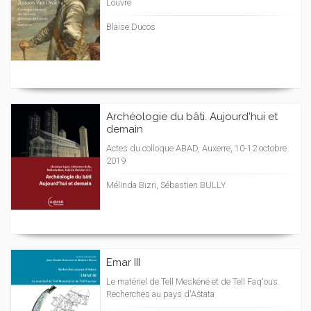
Louvre
Blaise Ducos
Archéologie du bâti. Aujourd'hui et
demain
Actes du colloque ABAD, Auxerre, 10-12 octobre
2019
Mélinda Bizri, Sébastien BULLY
Emar III
Le matériel de Tell Meskéné et de Tell Faq'ous.
Recherches au pays d'Aštata