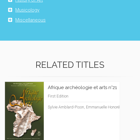
History of Art
Musicology
Miscellaneous
RELATED TITLES
Afrique archéologie et arts n°21
First Edition
Sylvie Amblard-Pison, Emmanuelle Honoré