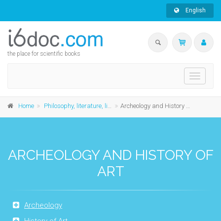
English
the place for scientific books
Toggle
navigati
Home
Philosophy, literature, linguistics and history
Archeology and History of Art
ARCHEOLOGY AND HISTORY OF
ART
Archeology