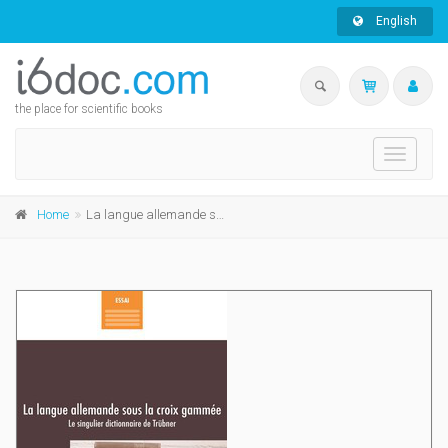
English
the place for scientific books
Toggle
navigati
Home
La langue allemande sous la croix gammée