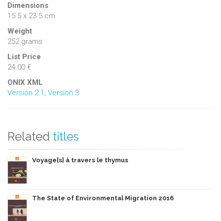
Dimensions
15.5 x 23.5 cm
Weight
252 grams
List Price
24.00 €
ONIX XML
Version 2.1
,
Version 3
Related
titles
Voyage[s] à travers le thymus
The State of Environmental Migration 2016