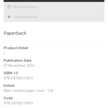
tous les enjeux de société, qu’ils soient économiques,
Specifications
politiques, culturels. Il remet en question les limites de la
recherche scientifique dans les sciences humaines.
Commentaries
Paperback
Product Detail
1
Publication Date
07 November 2016
ISBN-13
978-2-87562-100-9
Extent
Main content page count : 159
Code
978-2-87562-100-9