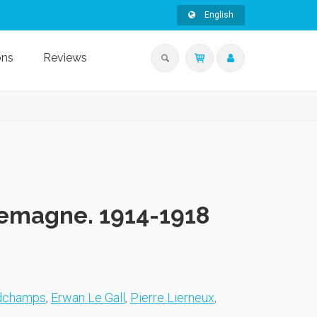
English
ons
Reviews
lemagne. 1914-1918
ndchamps
,
Erwan Le Gall
,
Pierre Lierneux
,