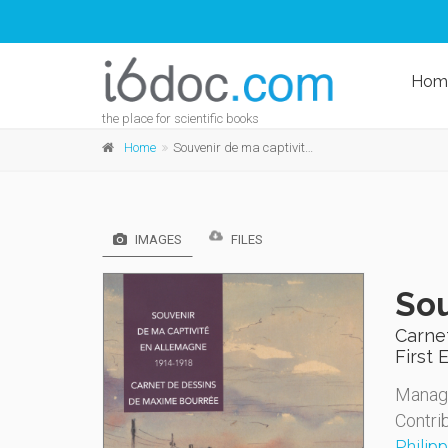
Hom
the place for scientific books
Home
Souvenir de ma captivité en Allemagne. 1914-1918
IMAGES
FILES
Sou
Carne
First 
Managi
Contri
Philipp