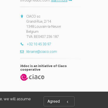
through i6doc.com.
learn more
N
CIACO sc
Grand-Rue, 2/14
1348 Louvain-la-Neuve
Belgium
TVA: BE0407.236.187
+32 10 45 30 97
librairie@ciaco.com
i6doc is an initiative of Ciaco
cooperative
te, we will assume
Agreed