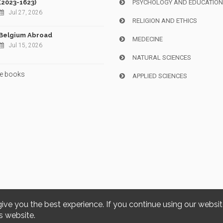
(2023-1623)
PSYCHOLOGY AND EDUCATIO
Jul 27, 2026
RELIGION AND ETHICS
Belgium Abroad
MEDECINE
Jul 15, 2026
NATURAL SCIENCES
e books
APPLIED SCIENCES
give you the best experience. If you continue using our websi
Copyright © 2026, i6doc. Powered by
GiantChair
. All Rights Reserved
s website.