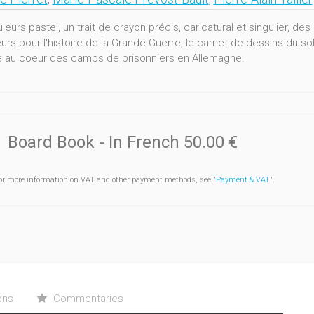
eurs pastel, un trait de crayon précis, caricatural et singulier, d
eurs pour l'histoire de la Grande Guerre, le carnet de dessins du s
 au coeur des camps de prisonniers en Allemagne.
graphie des camps a, probablement, été abondante mais elle est r
ation et sous cette forme très particulière du carnet qui rassembl
coffret, les dessins, reproduits in extenso, sont enrichis de contri
Board Book
- In French
50.00 €
Bourrée foulant le sol belge à la fin du mois d’août 1914 avant qua
tés, les historiens ont sondé et décortiqué le travail de l’artiste 
rationnaire en temps de guerre. Toute la richesse du carnet
Souve
or more information on VAT and other payment methods, see "
Payment & VAT
".
tre entièrement révélée par ces contributions mais elle attend, auj
s par cette belle publication.
ons
Commentaries