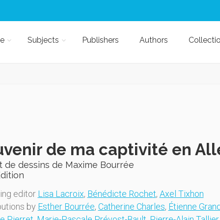
e
Subjects
Publishers
Authors
Collecti
venir de ma captivité en Al
t de dessins de Maxime Bourrée
Edition
ng editor
Lisa Lacroix
,
Bénédicte Rochet
,
Axel Tixhon
butions by
Esther Bourrée
,
Catherine Charles
,
Étienne Gra
e Pierret
,
Marie-Pascale Prévost-Bault
,
Pierre-Alain Tallier