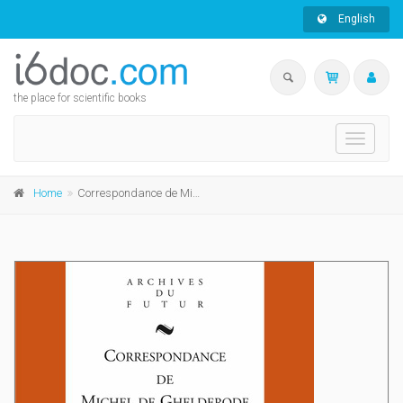
English
the place for scientific books
Toggle
navigati
Home
Correspondance de Michel de Ghelderode