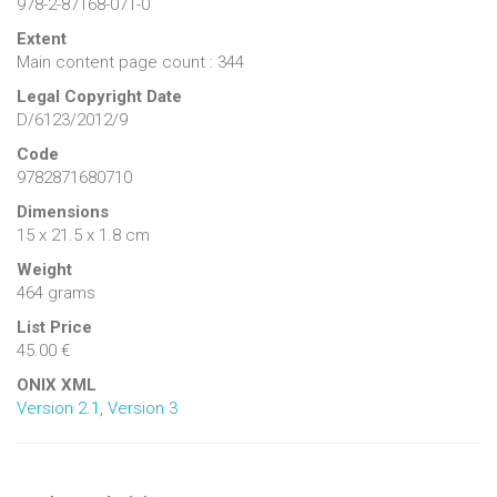
978-2-87168-071-0
Extent
Main content page count : 344
Legal Copyright Date
D/6123/2012/9
Code
9782871680710
Dimensions
15 x 21.5 x 1.8 cm
Weight
464 grams
List Price
45.00 €
ONIX XML
Version 2.1
,
Version 3