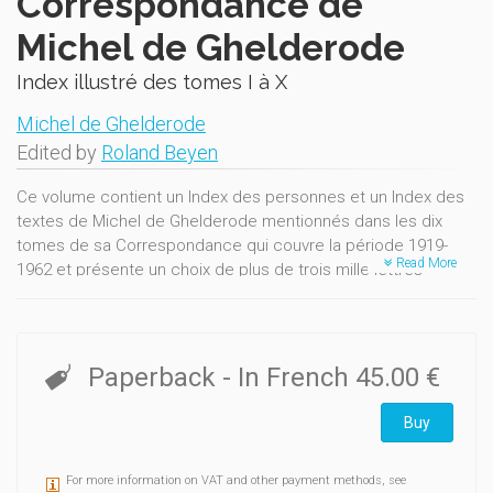
Correspondance de
Michel de Ghelderode
Index illustré des tomes I à X
Michel de Ghelderode
Edited by
Roland Beyen
Ce volume contient un Index des personnes et un Index des
textes de Michel de Ghelderode mentionnés dans les dix
tomes de sa Correspondance qui couvre la période 1919-
Read More
1962 et présente un choix de plus de trois mille lettres
majeures, largement commentées et mises en contexte.
Cet Index est enrichi de plusieurs cahiers de fac-similés de
lettres et de dédicaces (120 pages en couleurs) de
Ghelderode publiées dans les dix tomes. Elles sont
Paperback
- In French
45.00 €
présentées dans l'ordre chronologique pour révéler la
diversité de l’écriture et des mises en pages de l’épistolier.
Buy
Le lecteur découvre ainsi le plaisir qu’éprouvait Ghelderode à
orner certaines de ses missives de curieux dessins, le plus
For more information on VAT and other payment methods, see
souvent humoristiques et/ou érotiques.