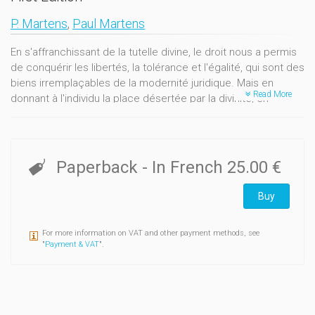
P. Martens
,
Paul Martens
En s'affranchissant de la tutelle divine, le droit nous a permis
de conquérir les libertés, la tolérance et l'égalité, qui sont des
biens irremplaçables de la modernité juridique. Mais en
Read More
donnant à l'individu la place désertée par la divinité, en
laissant les idéologies meurtrières puis l'anomie du marché
régler nos existences, n'avons-nous pas précipité l'homme
dans une solitude qui risque de ruiner les biens de
l'autonomie ? Serait-il possible de retrouver une ferveur de
Paperback
- In French
25.00 €
substitution sans retomber dans les aberrations totalitaires
ou nationalistes ? Pouvons-nous, pour ce faire, réinventer une
Buy
éthique de la sollicitude et demander au droit de l'intégrer à
ses catégories alors qu'il s'est efforcé, depuis deux cents
For more information on VAT and other payment methods, see
ans, de s'en affranchir ? Les six leçons données aux Facultés
"
Payment & VAT
".
Notre-Dame de la Paix en 2005, dans le cadre de la Chaire
Francqui, sont consacrées à ces questions. Elles analysent
six moments de la production juridictionnelle, précisent
comment ils ont bouleversé nos routines et tentent de