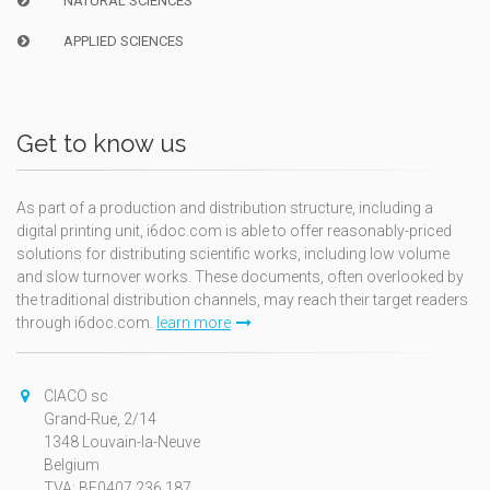
NATURAL SCIENCES
APPLIED SCIENCES
Get to know us
As part of a production and distribution structure, including a
digital printing unit, i6doc.com is able to offer reasonably-priced
solutions for distributing scientific works, including low volume
and slow turnover works. These documents, often overlooked by
the traditional distribution channels, may reach their target readers
through i6doc.com.
learn more
CIACO sc
Grand-Rue, 2/14
1348 Louvain-la-Neuve
Belgium
TVA: BE0407.236.187