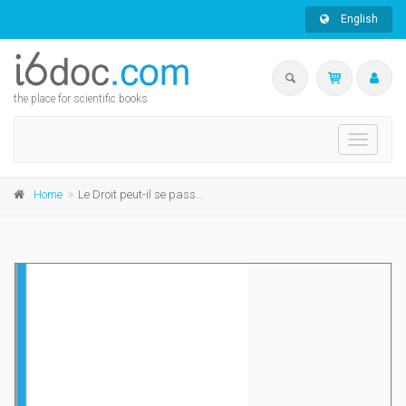
English
the place for scientific books
Toggle
navigati
Home
Le Droit peut-il se passer de Dieu?