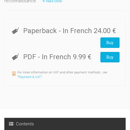
reconnaissance.
Read More
Paperback
- In French
24.00 €
Buy
PDF
- In French
9.99 €
Buy
For more information on VAT and other payment methods, see
"
Payment & VAT
".
Contents