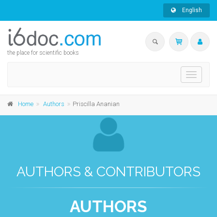
English
the place for scientific books
Toggle
navigati
Home
Authors
Priscilla Ananian
AUTHORS & CONTRIBUTORS
AUTHORS