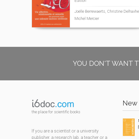
Edition
Joëlle Berrewaerts, Christine Delhaxhe
Michel Mercier
YOU DON'T WANT T
New 
the place for scientific books
If you are a scientist or a university
publisher, a research lab, a teacher or a