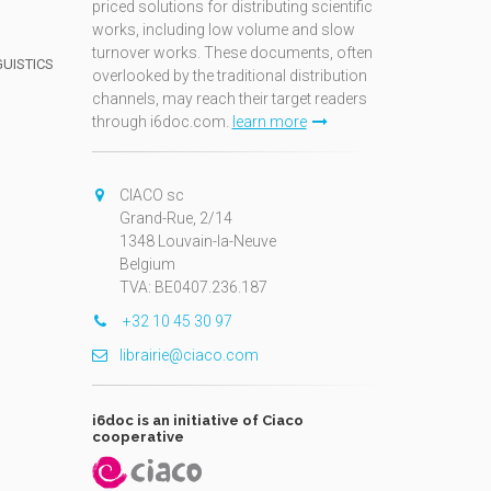
priced solutions for distributing scientific
works, including low volume and slow
turnover works. These documents, often
GUISTICS
overlooked by the traditional distribution
channels, may reach their target readers
through i6doc.com.
learn more
N
CIACO sc
Grand-Rue, 2/14
1348 Louvain-la-Neuve
Belgium
TVA: BE0407.236.187
+32 10 45 30 97
librairie@ciaco.com
i6doc is an initiative of Ciaco
cooperative