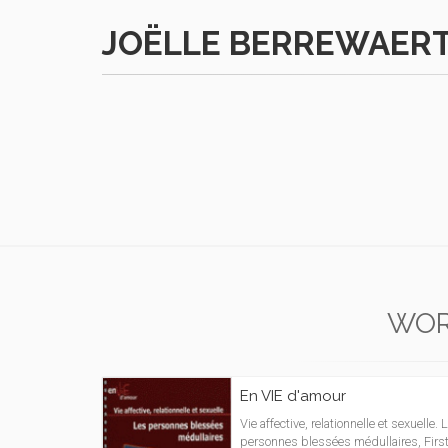
JOËLLE BERREWAER
WOR
En VIE d'amour
Vie affective, relationnelle et sexuelle. 
personnes blessées médullaires, Firs