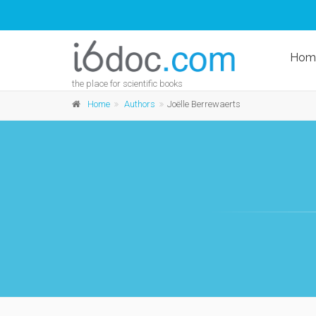
Hom
the place for scientific books
Home
Authors
Joëlle Berrewaerts