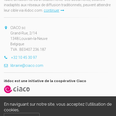
inadaptés aux réseaux de diffusion traditionnels, peuvent atteindre
leur cible via i6doc.com.
continuer
CIACO sc
Grand-Rue, 2/14
1348 Louvain-la-Neuve
Belgique
TVA : BE0407.236.187
+32 10 45 30 97
librairie@ciaco.com
i6doc est une initiative de la coopérative Ciaco
En naviguant sur notre site, vous acceptez l'utilisation de
cookies.
Copyright © 2026, i6doc. Powered by
GiantChair
. All Rights