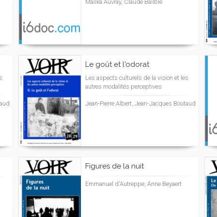
Malika Auvray, Claude Bailblé
Le goût et l'odorat
s
Les aspects culturels de la vision et les
autres modalités perceptives
taud
Jean-Pierre Albert, Jean-Jacques Boutaud
Figures de la nuit
Emmanuel d'Autreppe, Anne Beyaert