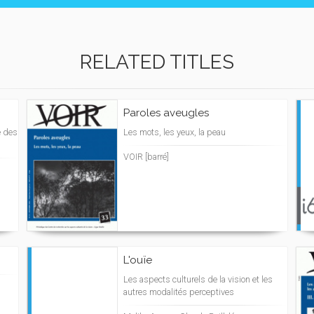
RELATED TITLES
Paroles aveugles
e des
Les mots, les yeux, la peau
VOIR [barré]
L'ouïe
Les aspects culturels de la vision et les
autres modalités perceptives