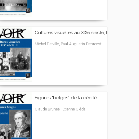
Cultures visuelles au XIXe siècle, I
Michel Delville, Paul-Augustin Deproost
Figures "belges" de la cécité
Claude Bruneel, Étienne Cléda