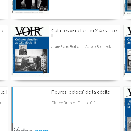
le,
Cultures visuelles au XIXe siècle,
II
Jean-Pierre Bertrand, Aurore Boraczek
e, I
Figures "belges" de la cécité
st
Claude Bruneel, Étienne Cléda