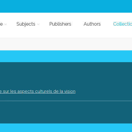
e
Subjects
Publishers
Authors
Collecti
 sur les aspects culturels de la vision