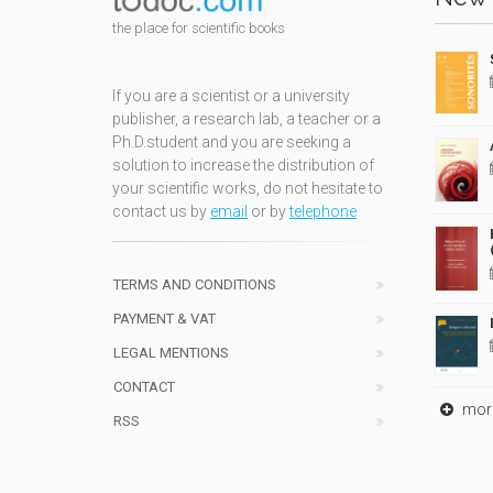
the place for scientific books
If you are a scientist or a university
publisher, a research lab, a teacher or a
Ph.D.student and you are seeking a
solution to increase the distribution of
your scientific works, do not hesitate to
contact us by
email
or by
telephone
TERMS AND CONDITIONS
PAYMENT & VAT
LEGAL MENTIONS
CONTACT
mor
RSS