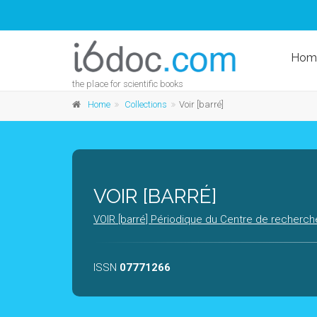
Hom
the place for scientific books
Home
Collections
Voir [barré]
VOIR [BARRÉ]
VOIR [barré] Périodique du Centre de recherche
ISSN
07771266