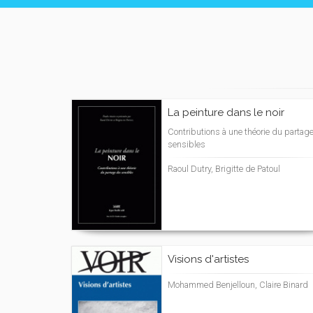
La peinture dans le noir
Contributions à une théorie du partag
sensibles
Raoul Dutry, Brigitte de Patoul
Visions d'artistes
Mohammed Benjelloun, Claire Binard