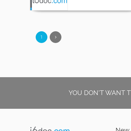
1
YOU DON'T WANT T
New 