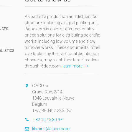
As part of a production and distribution
structure, including a digital printing unit,
NCES
i6doc.com is able to offer reasonably-
priced solutions for distributing scientific
works, including low volume and slow
turnover works. These documents, often
GUISTICS
overlooked by the traditional distribution
channels, may reach their target readers
through i6doc.com.
learn more
N
CIACO sc
Grand-Rue, 2/14
1348 Louvain-la-Neuve
Belgium
TVA: BE0407.236.187
+32 10 45 30 97
librairie@ciaco.com